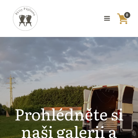
0
Prohlédněte si
naši galerii a