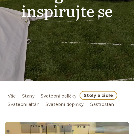
inspirujte se
Stoly a židle
Vše
Stany
Svatební balíčky
Svatební altán
Svatební doplňky
Gastrostan